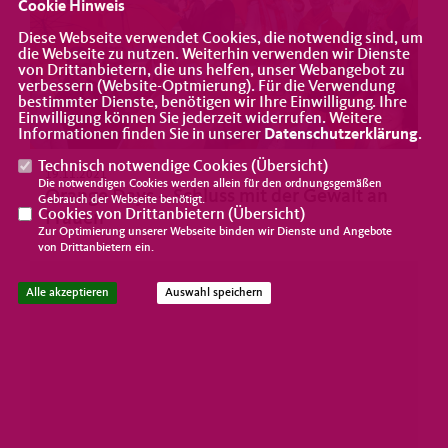
Cookie Hinweis
Diese Webseite verwendet Cookies, die notwendig sind, um
die Webseite zu nutzen. Weiterhin verwenden wir Dienste
von Drittanbietern, die uns helfen, unser Webangebot zu
verbessern (Website-Optmierung). Für die Verwendung
bestimmter Dienste, benötigen wir Ihre Einwilligung. Ihre
Einwilligung können Sie jederzeit widerrufen. Weitere
Informationen finden Sie in unserer
Datenschutzerklärung
.
Technisch notwendige Cookies (
Übersicht
)
19.11.2021
Die notwendigen Cookies werden allein für den ordnungsgemäßen
Orange Days – Schluss mit der Gewalt an
Gebrauch der Webseite benötigt.
Cookies von Drittanbietern (
Übersicht
)
Frauen
Zur Optimierung unserer Webseite binden wir Dienste und Angebote
von Drittanbietern ein.
Alle akzeptieren
Auswahl speichern