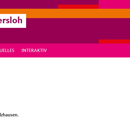
ersloh
UELLES
INTERAKTIV
lzhausen.