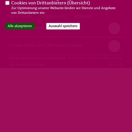
Cookies von Drittanbietern (
Übersicht
)
Zur Optimierung unserer Webseite binden wir Dienste und Angebote
von Drittanbietern ein.
IMPRESSUM
DATENSCHUTZ
KONTAKT
Alle akzeptieren
Auswahl speichern
Frauen Union Nordrhein-Westfalen
Frauen Union der CDU Deutschlands
@2026 Frauen Union Kreis Gütersloh
Realisation: Sharkness Media GmbH
Alle Rechte vorbehalten.
& Co. KG