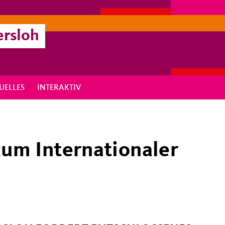
ersloh
UELLES
INTERAKTIV
zum Internationaler