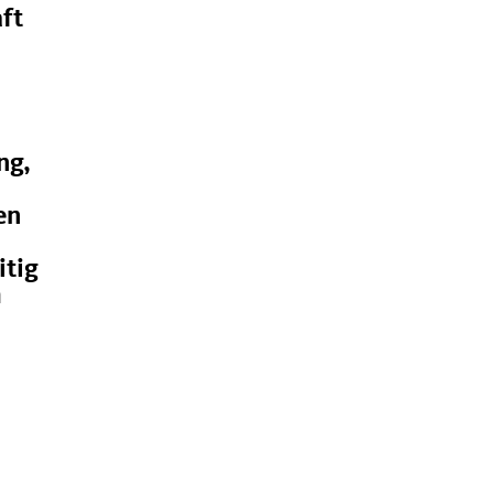
aft
ng,
en
itig
m