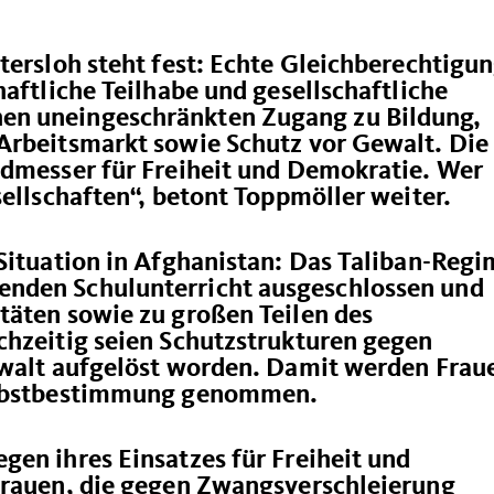
tersloh steht fest: Echte Gleichberechtigu
haftliche Teilhabe und gesellschaftliche
en uneingeschränkten Zugang zu Bildung,
Arbeitsmarkt sowie Schutz vor Gewalt. Die
admesser für Freiheit und Demokratie. Wer
sellschaften“, betont Toppmöller weiter.
Situation in Afghanistan: Das Taliban-Reg
nden Schulunterricht ausgeschlossen und
täten sowie zu großen Teilen des
chzeitig seien Schutzstrukturen gegen
ewalt aufgelöst worden. Damit werden Frau
Selbstbestimmung genommen.
en ihres Einsatzes für Freiheit und
Frauen, die gegen Zwangsverschleierung