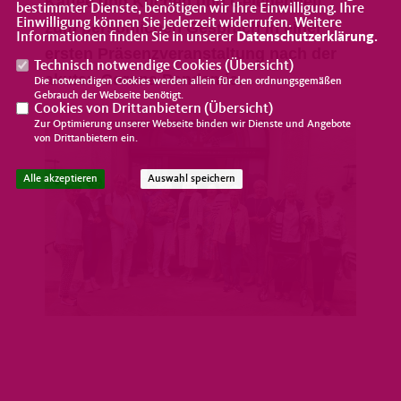
Kaffee und Kuchen und Gelegenheit
bestimmter Dienste, benötigen wir Ihre Einwilligung. Ihre
Einwilligung können Sie jederzeit widerrufen. Weitere
zum persönlichen Gespräch in einer
Informationen finden Sie in unserer
Datenschutzerklärung
.
ersten Präsenzveranstaltung nach der
Technisch notwendige Cookies (
Übersicht
)
akuten Corona Pandemie.
Die notwendigen Cookies werden allein für den ordnungsgemäßen
Gebrauch der Webseite benötigt.
Cookies von Drittanbietern (
Übersicht
)
Zur Optimierung unserer Webseite binden wir Dienste und Angebote
von Drittanbietern ein.
Alle akzeptieren
Auswahl speichern