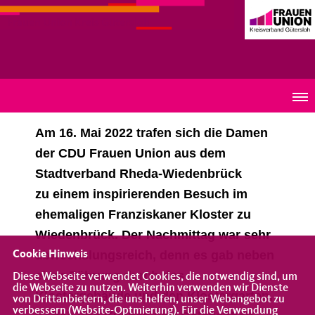
Frauen Union Kreis Gütersloh
Besuch des Franziskaner Kloster zu Wiedenbürck
Am 16. Mai 2022 trafen sich die Damen
der CDU Frauen Union aus dem
Stadtverband Rheda-Wiedenbrück
zu
einem inspirierenden Besuch im
ehemaligen Franziskaner Kloster zu
Wiedenbrück. Der Nachmittag war sehr
abwechslungsreich, denn es gab neben
Cookie Hinweis
einer Führung durch das
Diese Webseite verwendet Cookies, die notwendig sind, um
die Webseite zu nutzen. Weiterhin verwenden wir Dienste
Klostergebäude und den Klostergarten,
von Drittanbietern, die uns helfen, unser Webangebot zu
verbessern (Website-Optmierung). Für die Verwendung